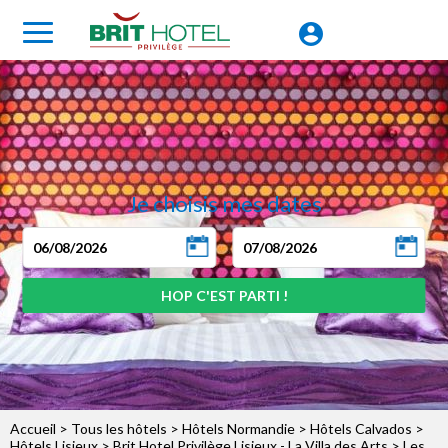
Je choisis mes dates
Accueil
>
Tous les hôtels
>
Hôtels Normandie
>
Hôtels Calvados
>
Hôtels Lisieux
>
Brit Hotel Privilège Lisieux - La Villa des Arts
> Les